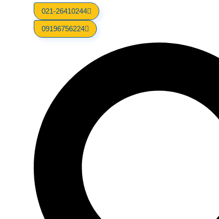
021-26410244
09196756224