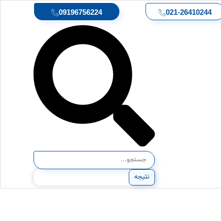
09196756224
021-26410244
نتیجه