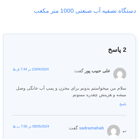
دستگاه تصفیه آب صنعتی 1000 متر مکعب
2 پاسخ
23/04/2024 در 7:44 ق.ظ
علی حبیب پور
گفت:
سلام من میخواستم بدونم برای مخزن و پمپ آب خانگی وصل
میشه و هزینش چقدره ممنونم
پاسخ
08/05/2024 در 7:56 ب.ظ
sadramahab
گفت: